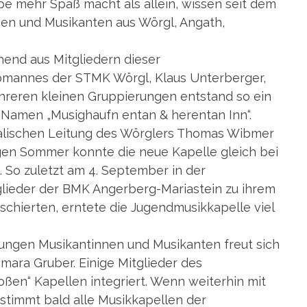
pe mehr Spaß macht als allein, wissen seit dem
nen und Musikanten aus Wörgl, Angath,
end aus Mitgliedern dieser
mannes der STMK Wörgl, Klaus Unterberger,
mehreren kleinen Gruppierungen entstand so ein
 Namen „Musighaufn entan & herentan Inn“.
ikalischen Leitung des Wörglers Thomas Wibmer
igen Sommer konnte die neue Kapelle gleich bei
. So zuletzt am 4. September in der
tglieder der BMK Angerberg-Mariastein zu ihrem
chierten, erntete die Jugendmusikkapelle viel
jungen Musikantinnen und Musikanten freut sich
ara Gruber. Einige Mitglieder des
roßen“ Kapellen integriert. Wenn weiterhin mit
estimmt bald alle Musikkapellen der