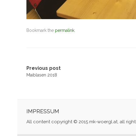
Bookmark the
permalink
.
Post
Previous post
Maiblasen 2018
navigation
IMPRESSUM
All content copyright © 2015 mk-woergl.at, all righ