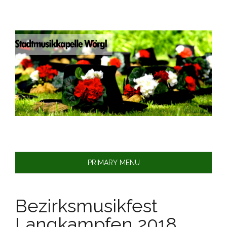
Skip
to
content
PRIMARY MENU
Bezirksmusikfest
Langkampfen 2018