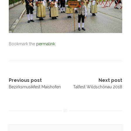
Bookmark the
permalink
.
Post
Previous post
Next post
Bezirksmusikfest Maishofen
Talfest Wildschönau 2018
navigation