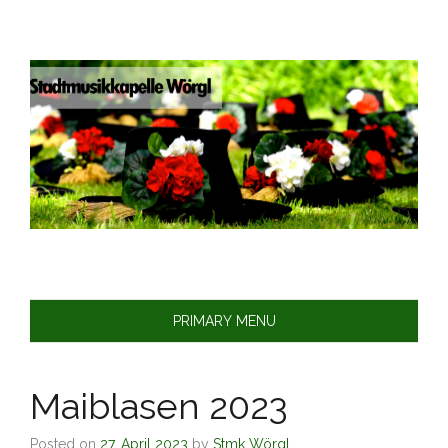
Skip
to
content
PRIMARY MENU
Maiblasen 2023
Posted on
27. April 2023
by
Stmk Wörgl