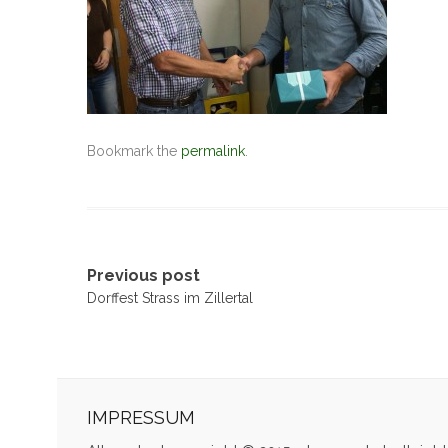
Bookmark the
permalink
.
Post
Previous post
Dorffest Strass im Zillertal
navigation
IMPRESSUM