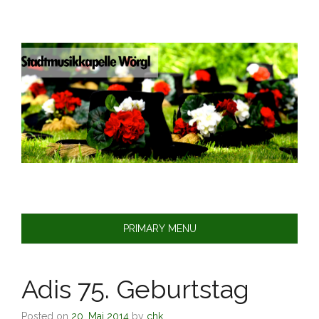
Skip
to
content
PRIMARY MENU
Adis 75. Geburtstag
Posted on
20. Mai 2014
by
chk