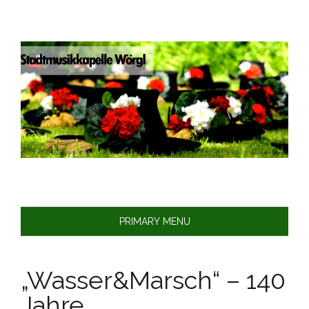
Skip
to
content
PRIMARY MENU
„Wasser&Marsch“ – 140
Jahre