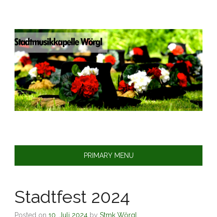
Skip
to
content
PRIMARY MENU
Stadtfest 2024
Posted on
10. Juli 2024
by
Stmk Wörgl