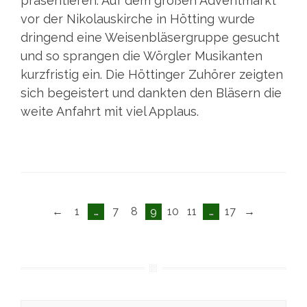
präsentieren. Auf dem großen Adventmarkt
vor der Nikolauskirche in Hötting wurde
dringend eine Weisenbläsergruppe gesucht
und so sprangen die Wörgler Musikanten
kurzfristig ein. Die Höttinger Zuhörer zeigten
sich begeistert und dankten den Bläsern die
weite Anfahrt mit viel Applaus.
Posts
←
1
…
7
8
9
10
11
…
17
→
navigation