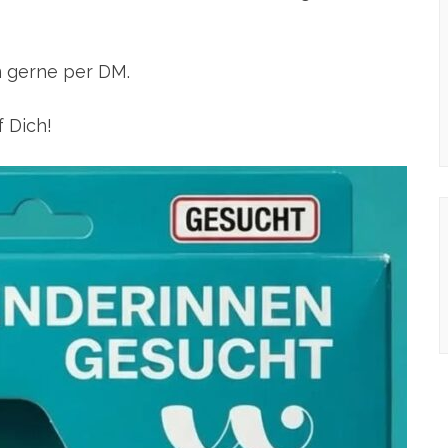
n gerne per DM.
f Dich!