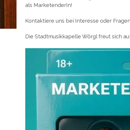
als MarketenderIn!
Kontaktiere uns bei Interesse oder Frage
Die Stadtmusikkapelle Wörgl freut sich au